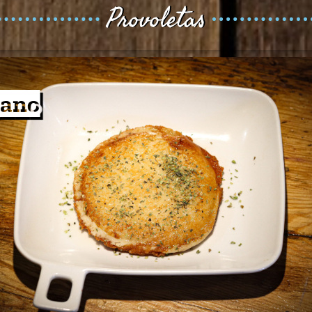
Provoletas
o rúcula y nuez