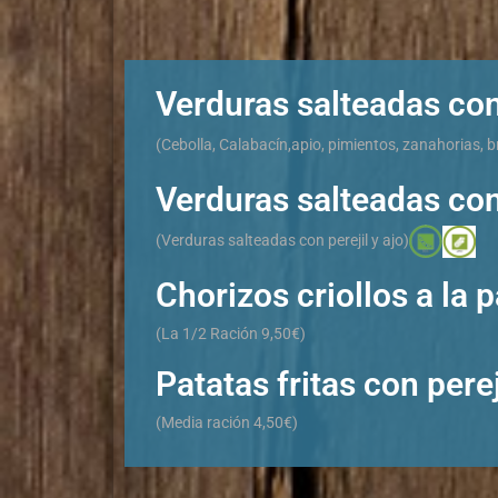
Verduras salteadas con
(Cebolla, Calabacín,apio, pimientos, zanahorias, b
Verduras salteadas con 
(Verduras salteadas con perejil y ajo)
Chorizos criollos a la p
(La 1/2 Ración 9,50€)
Patatas fritas con perej
(Media ración 4,50€)