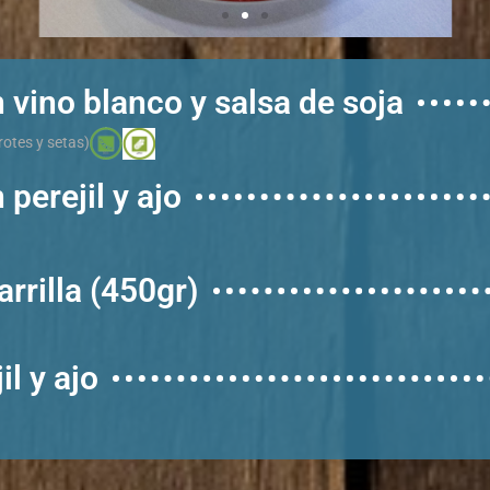
 vino blanco y salsa de soja
rotes y setas)
perejil y ajo
arrilla (450gr)
il y ajo