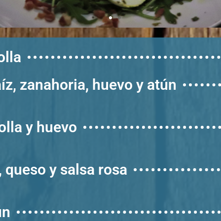
olla
z, zanahoria, huevo y atún
olla y huevo
, queso y salsa rosa
ún