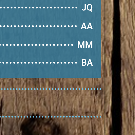
JQ
AA
MM
BA