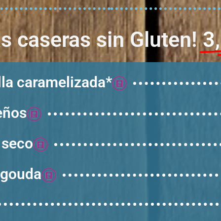
s caseras sin Gluten!
3
lla caramelizada*
eños
 seco
 gouda