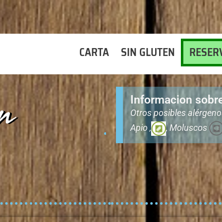
CARTA
SIN GLUTEN
RESER
n
Informacion sobr
Otros posibles alérgen
Apio ,
, Moluscos