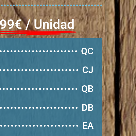
,99€ / Unidad
QC
CJ
QB
DB
EA