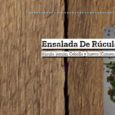
Ensalada Mariner
Gulas, zanahoria, maíz, atún y lechug