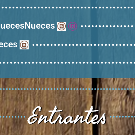
 nuecesNueces
ueces
Entrantes